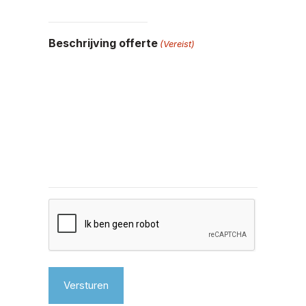
Beschrijving offerte
(Vereist)
C
A
P
T
C
H
A